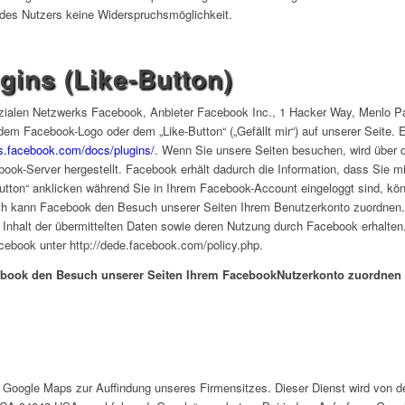
ns des Nutzers keine Widerspruchsmöglichkeit.
gins (Like-Button)
zialen Netzwerks Facebook, Anbieter Facebook Inc., 1 Hacker Way, Menlo Park
em Facebook-Logo oder dem „Like-Button“ („Gefällt mir“) auf unserer Seite. 
rs.facebook.com/docs/plugins/
. Wenn Sie unsere Seiten besuchen, wird über d
k-Server hergestellt. Facebook erhält dadurch die Information, dass Sie mi
ton“ anklicken während Sie in Ihrem Facebook-Account eingeloggt sind, könn
ch kann Facebook den Besuch unserer Seiten Ihrem Benutzerkonto zuordnen. W
 Inhalt der übermittelten Daten sowie deren Nutzung durch Facebook erhalten.
cebook unter http://dede.facebook.com/policy.php.
book den Besuch unserer Seiten Ihrem FacebookNutzerkonto zuordnen ka
e Google Maps zur Auffindung unseres Firmensitzes. Dieser Dienst wird von d