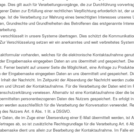
ge. Dies gilt auch für Verarbeitungsvorgänge, die zur Durchführung vorvertra
er Daten zur Erfüllung einer rechtlichen Verpflichtung erforderlich ist, der u
age. Ist die Verarbeitung zur Wahrung eines berechtigten Interesses unseres
en, Grundrechte und Grundfreiheiten des Betroffenen das erstgenannte Interesse
arbeitung.
ets verschlüsselt in unsere Systeme übertragen. Dies schützt die Kommunikat
ur Verschlüsselung setzen wir ein anerkanntes und weit verbreitetes System e
ontaktformular vorhanden, welches für die elektronische Kontaktaufnahme gen
n der Eingabemaske eingegeben Daten an uns übermittelt und gespeichert. Die
ht. Ferner besteht auf unserer Seite die Möglichkeit, eine Anfrage zu Produk
in der Eingabemaske eingegeben Daten an uns übermittelt und gespeichert. 
nhalt der Nachricht. Im Zeitpunkt der Absendung der Nachricht werden zudem
m und Uhrzeit der Kontaktaufnahme. Für die Verarbeitung der Daten wird i
tenschutzerklärung verwiesen. Alternativ ist eine Kontaktaufnahme über die be
 übermittelten personenbezogenen Daten des Nutzers gespeichert. Es erfolgt
en werden ausschließlich für die Verarbeitung der Konversation verwendet. Re
ng des Nutzers Art. 6 Abs. 1 lit. a DSGVO.
 Daten, die im Zuge einer Übersendung einer E-Mail übermittelt werden, ist Ar
rtrages ab, so ist zusätzliche Rechtsgrundlage für die Verarbeitung Art. 6 Ab
bemaske dient uns allein zur Bearbeitung der Kontaktaufnahme. Im Falle ein