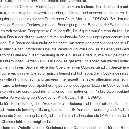
Surfprofile oder ähnliches erstellt oder verarbeitet.
tellen sog. Cookies. Hierbei handelt es sich um kleinere Textdateien, die au
azu, unser Angebot nutzerfreundlicher, effektiver und sicherer zu gestalten. 
tung der personenbezogenen Daten nach Art. 6 Abs. 1 lit. f DSGVO. Bei den m
um sog. Session-Cookies, die nach Beendigung Ihres Besuchs der Website au
rmittelt werden: Eingegebene Suchbegriffe, Häufigkeit von Seitenaufrufen, 
enen Daten der Nutzer werden durch technische Vorkehrungen pseudonymisiert
lich. Die Daten werden nicht gemeinsam mit sonstigen personenbezogenen D
er durch einen Infobanner über die Verwendung von Cookies zu Analysezweck
erfolgt in diesem Zusammenhang auch ein Hinweis darauf, wie die Speicheru
n unterbunden werden kann. Ob Cookies gesetzt und abgerufen werden sollen,
önnen in Ihrem Browser etwa das Speichern von Cookies gänzlich deaktivier
gurieren, dass er Sie automatisch benachrichtigt, sobald ein Cookie gesetzt
 vollen Funktionsumfang unseres Internetauftritts ist es allerdings aus techn
. Eine Erhebung oder Speicherung personenbezogener Daten in Cookies fin
niken ein, die durch Cookies anfallende Informationen mit Nutzerdaten verbin
nter Verwendung von Cookies ist Art. 6 Abs. 1 lit. f DSGVO.
ie für die Erreichung des Zweckes ihrer Erhebung nicht mehr erforderlich sind
 Fall, wenn die jeweilige Sitzung beendet ist. IP-Adressen werden grundsätzli
ehende Speicherung ist möglich. In diesem Fall werden die IP-Adressen der 
Clients nicht mehr möglich ist.
ellung der Website und die Speicherung der Daten in Logfiles ist für den Betr