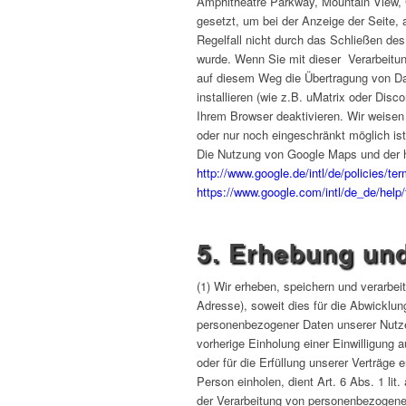
Amphitheatre Parkway, Mountain View, 
gesetzt, um bei der Anzeige der Seite, 
Regelfall nicht durch das Schließen des
wurde. Wenn Sie mit dieser Verarbeitun
auf diesem Weg die Übertragung von Dat
installieren (wie z.B. uMatrix oder Dis
Ihrem Browser deaktivieren. Wir weisen 
oder nur noch eingeschränkt möglich ist
Die Nutzung von Google Maps und der h
http://www.google.de/intl/de/policies/te
https://www.google.com/intl/de_de/hel
5. Erhebung un
(1) Wir erheben, speichern und verarbe
Adresse), soweit dies für die Abwicklun
personenbezogener Daten unserer Nutzer
vorherige Einholung einer Einwilligung a
oder für die Erfüllung unserer Verträge 
Person einholen, dient Art. 6 Abs. 1 l
der Verarbeitung von personenbezogenen D