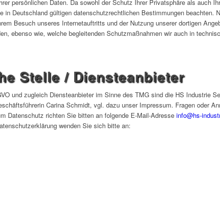
hrer persönlichen Daten. Da sowohl der Schutz Ihrer Privatsphäre als auch Ih
ie in Deutschland gültigen datenschutzrechtlichen Bestimmungen beachten. N
Ihrem Besuch unseres Internetauftritts und der Nutzung unserer dortigen Ang
den, ebenso wie, welche begleitenden Schutzmaßnahmen wir auch in technisch
he Stelle / Diensteanbieter
SGVO und zugleich Diensteanbieter im Sinne des TMG sind die
HS Industrie S
eschäftsführerin
Carina Schmidt
, vgl. dazu unser Impressum
.
Fragen oder An
um Datenschutz richten Sie bitten an folgende E-Mail-Adresse
info@hs-indust
enschutzerklärung wenden Sie sich bitte an: