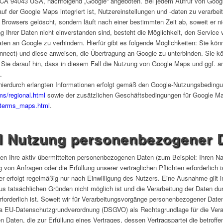
CA 94043 USA, nachfolgend „Google“ angeboten. Bei jedem Aufruf von Goog
auf der Google Maps integriert ist, Nutzereinstellungen und -daten zu verarbe
 Browsers gelöscht, sondern läuft nach einer bestimmten Zeit ab, soweit er n
g Ihrer Daten nicht einverstanden sind, besteht die Möglichkeit, den Servic
en an Google zu verhindern. Hierfür gibt es folgende Möglichkeiten: Sie kö
connect) und diese anweisen, die Übertragung an Google zu unterbinden. Sie k
Sie darauf hin, dass in diesem Fall die Nutzung von Google Maps und ggf. and
.
ierdurch erlangten Informationen erfolgt gemäß den Google-Nutzungsbeding
rms/regional.html
sowie der zusätzlichen Geschäftsbedingungen für Google M
p/terms_maps.html
.
d Nutzung personenbezogener 
iten Ihre aktiv übermittelten personenbezogenen Daten (zum Beispiel: Ihren N
g von Anfragen oder die Erfüllung unserer vertraglichen Pflichten erforderlic
 erfolgt regelmäßig nur nach Einwilligung des Nutzers. Eine Ausnahme gilt in
us tatsächlichen Gründen nicht möglich ist und die Verarbeitung der Daten dur
erforderlich ist. Soweit wir für Verarbeitungsvorgänge personenbezogener Daten
it. a EU-Datenschutzgrundverordnung (DSGVO) als Rechtsgrundlage für die Ve
aten, die zur Erfüllung eines Vertrages, dessen Vertragspartei die betroffene 