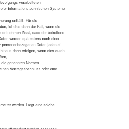
devorgangs verarbeiteten
serer informationstechnischen Systeme
erung entfällt. Für die
n, ist dies dann der Fall, wenn die
n entnehmen lässt, dass der betroffene
Daten werden spätestens nach einer
er personenbezogenen Daten jederzeit
 hinaus dann erfolgen, wenn dies durch
ften,
ch die genannten Normen
r einen Vertragsabschluss oder eine
beitet werden. Liegt eine solche
aten offengelegt wurden oder noch