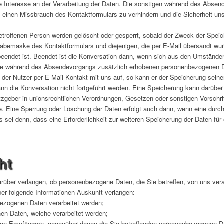
gte Interesse an der Verarbeitung der Daten. Die sonstigen während des Absen
einen Missbrauch des Kontaktformulars zu verhindern und die Sicherheit un
troffenen Person werden gelöscht oder gesperrt, sobald der Zweck der Speich
emaske des Kontaktformulars und diejenigen, die per E-Mail übersandt wurde
beendet ist. Beendet ist die Konversation dann, wenn sich aus den Umstände
 Die während des Absendevorgangs zusätzlich erhobenen personenbezogenen 
 der Nutzer per E-Mail Kontakt mit uns auf, so kann er der Speicherung sein
ann die Konversation nicht fortgeführt werden. Eine Speicherung kann darüber
zgeber in unionsrechtlichen Verordnungen, Gesetzen oder sonstigen Vorschri
e. Eine Sperrung oder Löschung der Daten erfolgt auch dann, wenn eine dur
es sei denn, dass eine Erforderlichkeit zur weiteren Speicherung der Daten fü
ht
rüber verlangen, ob personenbezogene Daten, die Sie betreffen, von uns verar
ber folgende Informationen Auskunft verlangen:
bezogenen Daten verarbeitet werden;
en Daten, welche verarbeitet werden;
 von Empfängern, gegenüber denen die Sie betreffenden personenbezogenen D