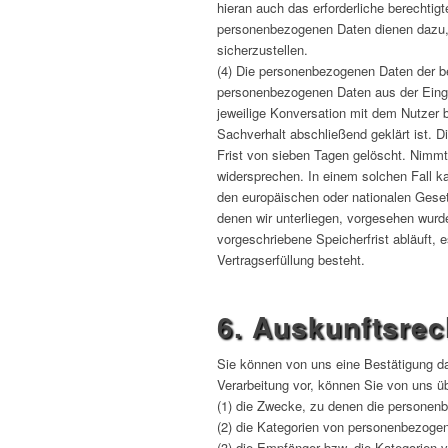
hieran auch das erforderliche berechti
personenbezogenen Daten dienen dazu, 
sicherzustellen.
(4) Die personenbezogenen Daten der be
personenbezogenen Daten aus der Eingab
jeweilige Konversation mit dem Nutzer 
Sachverhalt abschließend geklärt ist.
Frist von sieben Tagen gelöscht. Nimmt
widersprechen. In einem solchen Fall k
den europäischen oder nationalen Geset
denen wir unterliegen, vorgesehen wurd
vorgeschriebene Speicherfrist abläuft, 
Vertragserfüllung besteht.
6. Auskunftsrec
Sie können von uns eine Bestätigung da
Verarbeitung vor, können Sie von uns ü
(1) die Zwecke, zu denen die personen
(2) die Kategorien von personenbezogen
(3) die Empfänger bzw. die Kategorien