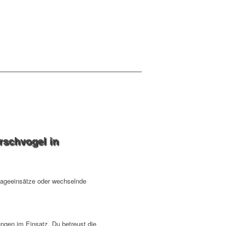
irschvogel in
ntageeinsätze oder wechselnde
ungen im Einsatz. Du betreust die