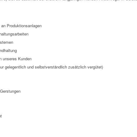
 an Produktionsanlagen
altungsarbeiten
ystemen
andhaltung
rn unseres Kunden
r gelegentlich und selbstverständlich zusätzlich vergütet)
n Gerstungen
ht