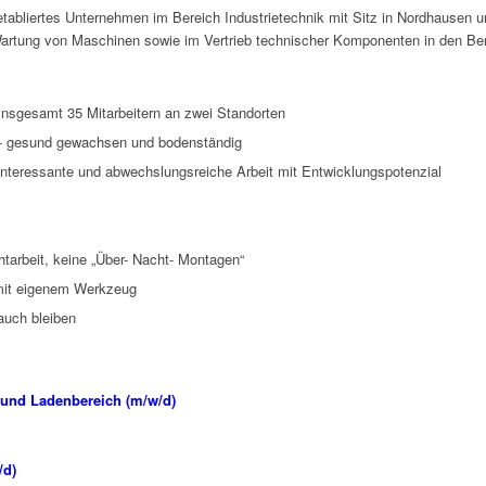
etabliertes Unternehmen im Bereich Industrietechnik mit Sitz in Nordhausen
d Wartung von Maschinen sowie im Vertrieb technischer Komponenten in den B
insgesamt 35 Mitarbeitern an zwei Standorten
t- gesund gewachsen und bodenständig
 interessante und abwechslungsreiche Arbeit mit Entwicklungspotenzial
htarbeit, keine „Über- Nacht- Montagen“
 mit eigenem Werkzeug
auch bleiben
t und Ladenbereich (m/w/d)
/d)