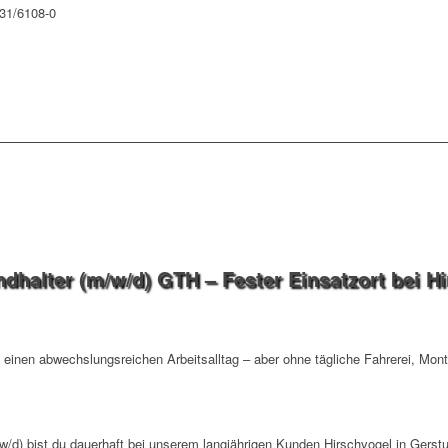
631/6108-0
ndhalter (m/w/d) GTH – Fester Einsatzort bei H
t einen abwechslungsreichen Arbeitsalltag – aber ohne tägliche Fahrerei, Mo
/w/d) bist du dauerhaft bei unserem langjährigen Kunden Hirschvogel in Gerst