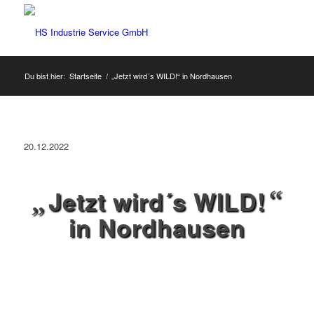
Du bist hier:
Startseite
/
„Jetzt wird´s WILD!“ in Nordhausen
20.12.2022
„
“
Jetzt wird´s WILD!
in Nordhausen