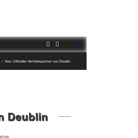
/
Neu: Offizieller Vertriebspartner von Deublin
on Deublin
rtner.