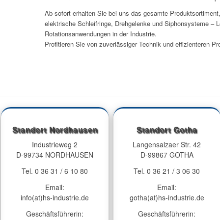
Ab sofort erhalten Sie bei uns das gesamte Produktsortiment
elektrische Schleifringe, Drehgelenke und Siphonsysteme – L
Rotationsanwendungen in der Industrie.
Profitieren Sie von zuverlässiger Technik und effizienteren Pr
Standort Nordhausen
Standort Gotha
Industrieweg 2
Langensalzaer Str. 42
D-99734 NORDHAUSEN
D-99867 GOTHA
Tel. 0 36 31 / 6 10 80
Tel. 0 36 21 / 3 06 30
Email:
Email:
info(at)hs-industrie.de
gotha(at)hs-industrie.de
Geschäftsführerin:
Geschäftsführerin: