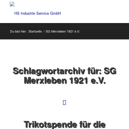
Du bist hier:
Startseite
/
SG Merxleben 1921 e.V.
Schlagwortarchiv für:
SG
Merxleben 1921 e.V.
Trikotspende für die